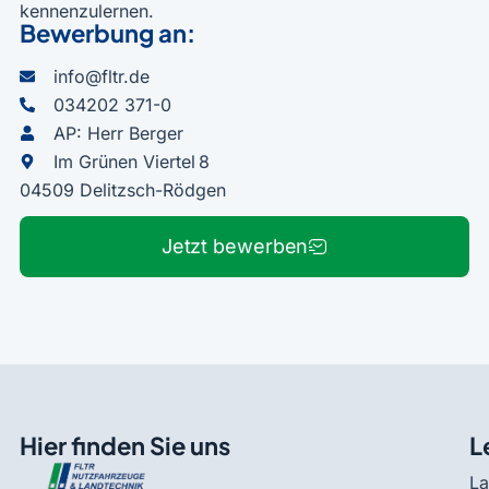
kennenzulernen.
Bewerbung an:
info@fltr.de
034202 371-0
AP: Herr Berger
Im Grünen Viertel 8
04509 Delitzsch-Rödgen
Jetzt bewerben
Hier finden Sie uns
L
La