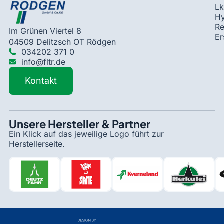
Lk
Hy
Re
Im Grünen Viertel 8
Er
04509 Delitzsch OT Rödgen
034202 371 0
info@fltr.de
Kontakt
Unsere Hersteller & Partner
Ein Klick auf das jeweilige Logo führt zur
Herstellerseite.