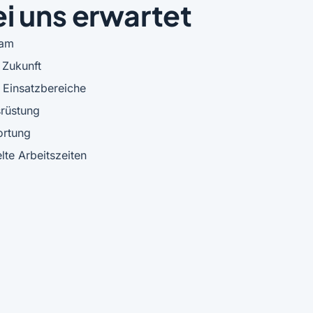
i uns erwartet
eam
 Zukunft
 Einsatzbereiche
rüstung
ortung
lte Arbeitszeiten