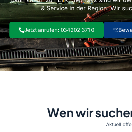
Dann komm zu FLTR. Seit 1992 sind wir de
& Service in der Region. Wir s
Jetzt anrufen: 034202 371 0
Bewe
Wen wir suche
Aktuell offe