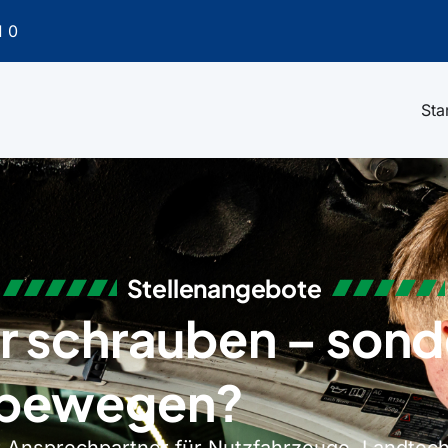
1 0
Sta
Stellenangebote
nur schrauben – son
 bewegen?