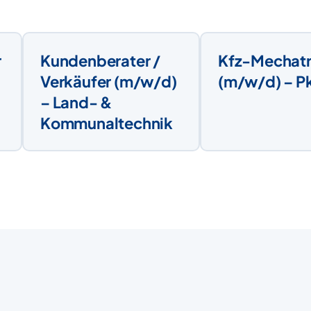
r
Kundenberater /
Kfz-Mechatr
Verkäufer (m/w/d)
(m/w/d) – P
– Land- &
Kommunaltechnik